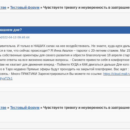
стве
»
Тестовый форум
»
Чувствуете тревогу и неуверенность в завтрашн
трашнем дне?
я
2022-04-13 09:46:44
ивительна. И только в НАШИХ силах на нее воздействовать. Не знаете, куда идти даль
ся в том, что сейчас происходит? Я Инна Авалон – таролог с 20-летним стажем. Маг 1
ь собственные ориентиры для своего развития и обрести благополучие 18 апреля старт
чите ответы на все жизненно важные вопросы. - Сможете привести себя в комфортное 
Вам не хватает для движения вперед - Поймете КУДА и КАК двигаться дальше Для кого п
кто в Таро недавно Прямые эфиры будут проходить на закрытой платформе. Вас ждет : 
связь.- Много ПРАКТИКИ Зарегистрироваться Вы можете по ссылке:
https://cloud.mail
gd/yaTZk1
стве
»
Тестовый форум
»
Чувствуете тревогу и неуверенность в завтрашн