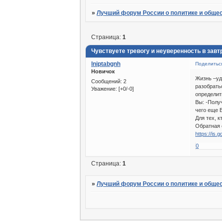
»
Лучший форум России о политике и обще
Страница:
1
Чувствуете тревогу и неуверенность в зав
lniptabgnh
Поделитьс
Новичок
Жизнь –уд
Сообщений:
2
разобрать
Уважение:
[+0/-0]
определит
Вы: -Полу
чего еще 
Для тех, 
Обратная 
https://is.
0
Страница:
1
»
Лучший форум России о политике и обще