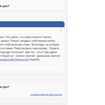
ем дне?
1
ше ? Не знаете, что нужно менять? Хотите
5 аркана. Помогу наладить собственную жизнь,
ует мой интенсив «Таро: 3D взгляд», на котором
состояние- Пересмотрите свои активы - Узнаете,
одходит интенсив? -Для тех , кто в Таро давно
-Общий чат.- Записи занятий.- Домашние занятия.-
.ru/public/zANF/fANekwJ4u
Перейти
ем дне?
создать форум бесплатно